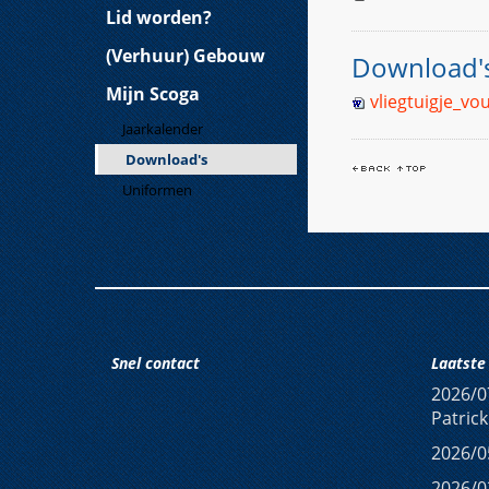
Lid worden?
(Verhuur) Gebouw
Download's
Mijn Scoga
vliegtuigje_v
Jaarkalender
Download's
Uniformen
Snel contact
Laatste 
2026/0
Patrick
2026/0
2026/0