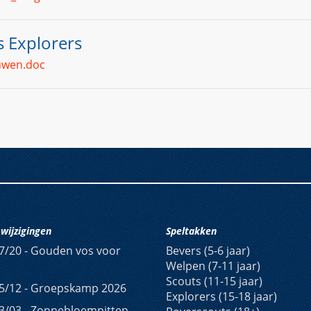
 Explorers
ouwen.doc
wijzigingen
Speltakken
7/20 -
Gouden vos voor
Bevers (5-6 jaar)
Welpen (7-11 jaar)
Scouts (11-15 jaar)
5/12 -
Groepskamp 2026
Explorers (15-18 jaar)
3/03 -
Zonnebloempitten