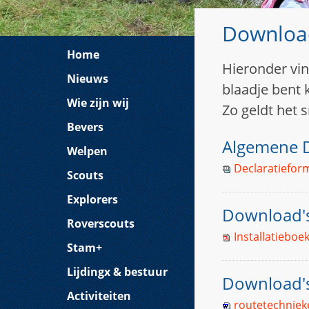
Downloa
Home
Hieronder vin
Nieuws
blaadje bent k
Wie zijn wij
Zo geldt het 
Bevers
Algemene 
Welpen
Declaratieform
Scouts
Explorers
Download'
Roverscouts
Installatieboe
Stam+
Lijdingx & bestuur
Download's
Activiteiten
routetechniek