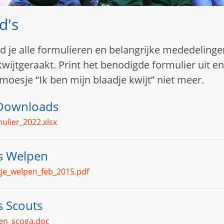
d's
d je alle formulieren en belangrijke mededelingen
wijtgeraakt. Print het benodigde formulier uit en 
smoesje “Ik ben mijn blaadje kwijt” niet meer.
Downloads
ulier_2022.xlsx
s Welpen
kje_welpen_feb_2015.pdf
 Scouts
en_scoga.doc